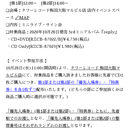
[第1部]12:00～ [第2部]14:00～
❑会場：タワーレコード梅田大阪マルビル店 店内イベントスペ
ース
🔗MAP
❑内容：ミニライブ・サイン会
❑対象商品：2020年10月28日発売 3rdミニアルバム『reply』
・CD+DVD[RZCB-87022/B]￥4,730(税込)
・CD Only[RZCB-87023]￥1,980(税込)
【 イベント参加方法 】
10月28日(水)11:00(開店時)より、
タワーレコード 梅田大阪マ
ルビル店
にて、対象商品をご購入頂きましたお客様に先着でCD1
枚ご購入につき、
第1部または第2部の
「優先入場券」
・
「特典
券」を
各1枚ずつ
配布いたします。(どちらの部にご参加頂くかは
商品ご購入時に選択が可能です。)
「優先入場券」(第1部または第2部)・「特典券」ともに、先着
順でのお渡し
となり、
「優先入場券」(第1部または第2部)の整
理番号はそれぞれランダムのお渡し
となります。