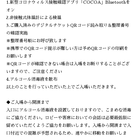
1.新型コロナウィルス接触確認アプリ「COCOA」Bluetoothを
オン
2.非接触式体温計による検温
3.ご購入済みのデジタルチケットQRコード読み取り＆整理番号
の確認実施
※整理番号順にお呼び致します
※携帯でのQRコード提示が難しい方は予めQRコードの印刷を
お願いします
※QRコードが確認できない場合は入場をお断りすることがござ
いますので、ご注意ください
4.アルコール消毒液を散布
以上のことを行っていただいた上でご入場いただきます。
◆ご入場から開演まで
入口にアルコール消毒液を設置しておりますので、こまめな消毒
にご協力ください。ロビーや客席においての会話は必要最低限に
留めていただくようご協力をお願いします。入場から開演まで入
口付近での混雑が予想されるため、速やかに移動をお願いしま