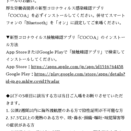
トールのお願い。
厚生労働省提供の新型コロナウィルス感染確認アプリ
「COCOA」を必ずインストールしてください。併せてスマート
フォンの「Bluetooth」を「オン」に設定してご来場ください。
▼新型コロナウイルス接触確認アプリ「COCOA」のインストー
ル方法
App StoreまたはGoogle Playで「接触確認アプリ」で検索して
インストールしてください。
App Store：
https://apps.apple.com/jp/app/id1516764458
Google Play：
https://play.google.com/store/apps/details?
id=jp.go.mhlw.covid19radar
◆以下の5項目に該当する方は当日ご入場をお断りさせていただ
きます。
1. 公演2週間以内に海外渡航歴のある方で陰性証明が不可能な方
2. 37.5℃以上の発熱のある方や、咳･鼻水･頭痛･嘔吐･味覚障害等
の症状がある方