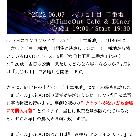
6月7日にワンマンライブ「六〇七丁目 二番地」、7月30日に
「六〇七丁目 三番地」の開催が決定しました！！一番地から続
いているLIVEシリーズ。6月『六〇七丁目 二番地』はみゆ
な”20歳”当日の公演。果たしてどんな内容になるのか？7月に
は『六〇七丁目 三番地』も開催します。
さらに、6月7日の『六〇七丁目 二番地』にて、20歳を記念した
「缶ビール」GOODSの販売が決定しました！LIVE当日には事
前事後物販も行います。事前物販のみ
”チケットがない方も会場
にて購入可能”
となります。当日は販売数量が限られているた
め、ぜひお早目の購入をお願い致します。
「缶ビール」GOODSは7日以降「みゆな オンラインストア」で