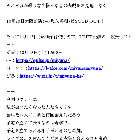
それぞれが織りなす様々な音の表現をお見逃しなく！
10月20日大阪公演(w/塩入冬湖)はSOLD OUT！
そして11月12日(w/崎山蒼志)代官山UNIT公演の一般受付スタ
ート↓
期間：10月12日(土)12:00～
e+：
https://eplus.jp/miyuna/
ローソン：
https://l-tike.com/miyunamiyuna/
ぴあ：
https://w.pia.jp/t/miyuna-hs/
ーー
今回のツアーは
私が会いたくなった人たちです✳
会いたい人に、あと何回会えるだろう。
予定を立てて会えるのは奇跡で、
予定を立てられる相手がいるのも奇跡。
ライブに足を運んでくださる皆様と会えるのも奇跡。